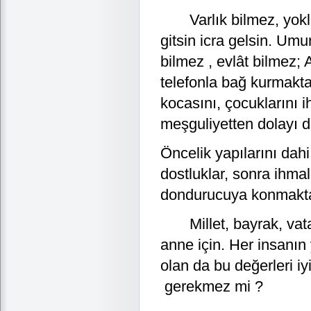
Varlık bilmez, yokluk
gitsin icra gelsin. Um
bilmez , evlât bilmez;
telefonla bağ kurmakta
kocasını, çocuklarını 
meşguliyetten dolayı da 
Öncelik yapılarını dah
dostluklar, sonra ihmal
dondurucuya konmakta 
Millet, bayrak, vatan
anne için. Her insanın
olan da bu değerleri iy
gerekmez mi ?