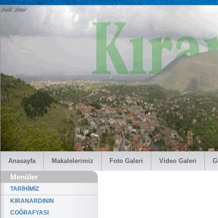
Anasayfa
Makalelerimiz
Foto Galeri
Video Galeri
G
Menüler
TARİHİMİZ
KIRANARDININ
COĞRAFYASI