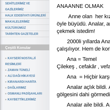
SEHİTLERİMİZ VE
ANAANNE OLMAK
GAZİLERİMİZ
Anne olan her kız ço
HALK EDEBİYATI ÜRÜNLERİ
MAKALELERİMİZ
öyle büyüdü. Analar, 
KÜLTÜRÜMÜZ
çekmek istedim!
TARİHTEN GAZETELER
2000li yıllarda Ana’n
Çeşitli Konular
çalışılıyor. Hem de kor
Ana = Temel 
KAYSERİ NOSTALJİ
RESİMLERİ
Çilekeş , cefakâr , vef
ZAMAN TÜNELİ
Ana = Hiçbir karşılı
ALİ DAĞI HİKAYESİ
KIRANARDI HARİTA
Analar açlık bildi. An
DAĞLARIMIZ
gölgesini dahi görmedil
OSMANLI PADİŞAHLARI
KAYBETTİKLERİMİZ
Analar aile bildi. Ana