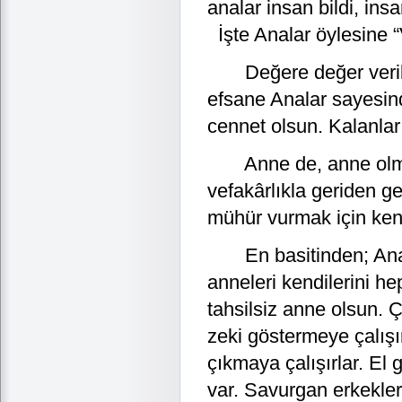
analar insan bildi, ins
İşte Analar öylesine “
Değere değer verildi:
efsane Analar sayesind
cennet olsun. Kalanları
Anne de, anne olmak 
vefakârlıkla geriden 
mühür vurmak için kend
En basitinden; Anala
anneleri kendilerini hep
tahsilsiz anne olsun. 
zeki göstermeye çalış
çıkmaya çalışırlar. El
var. Savurgan erkekler g