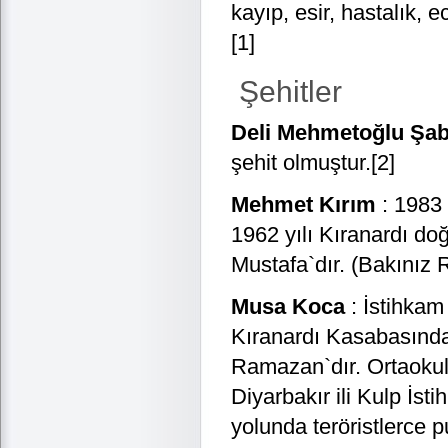
kayıp, esir, hastalık, ec
[1]
Şehitler
Deli Mehmetoğlu Şa
şehit olmuştur.[2]
Mehmet Kırım
: 1983 
1962 yılı Kıranardı do
Mustafa`dır. (Bakınız 
Musa Koca
: İstihkam 
Kıranardı Kasabasında
Ramazan`dır. Ortaokul
Diyarbakır ili Kulp İs
yolunda teröristlerce 