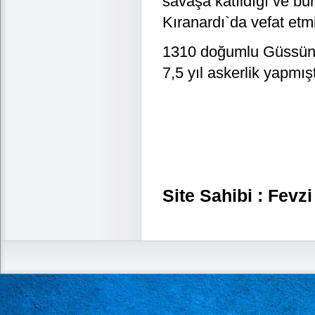
savaşa katıldığı ve bu
Kıranardı`da vefat etmi
1310 doğumlu Güssünl
7,5 yıl askerlik yapmışt
Site Sahibi : Fevzi