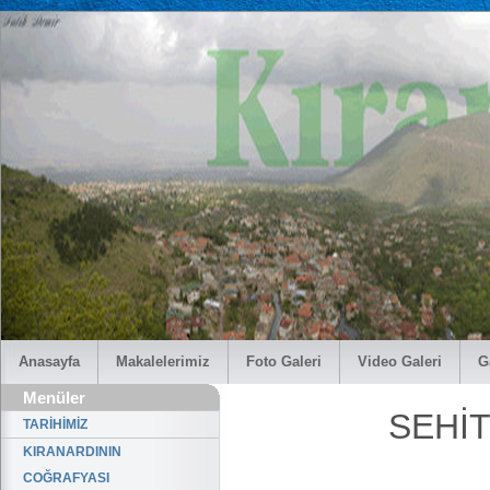
Anasayfa
Makalelerimiz
Foto Galeri
Video Galeri
G
Menüler
SEHİT
TARİHİMİZ
KIRANARDININ
COĞRAFYASI