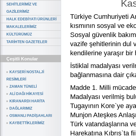
Kas
SEHİTLERİMİZ VE
GAZİLERİMİZ
Türkiye Cumhuriyeti A
HALK EDEBİYATI ÜRÜNLERİ
kısmının sosyal ve ek
MAKALELERİMİZ
Sosyal güvenlik bakım
KÜLTÜRÜMÜZ
TARİHTEN GAZETELER
vazife şehitlerinin dul
kendilerine yaraşır bir
Çeşitli Konular
İstiklal madalyası veri
KAYSERİ NOSTALJİ
bağlanmasına dair çıka
RESİMLERİ
Madde 1. Milli mücadel
ZAMAN TÜNELİ
ALİ DAĞI HİKAYESİ
Madalyası verilmiş bul
KIRANARDI HARİTA
Tugayının Kore`ye aya
DAĞLARIMIZ
Munjon Ateşkes Anlaşm
OSMANLI PADİŞAHLARI
Türk vatandaşlarına ve
KAYBETTİKLERİMİZ
Harekatına Kıbrıs`ta fi