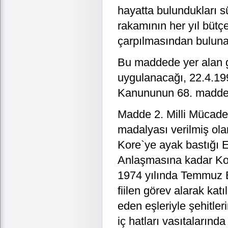
hayatta bulundukları s
rakamının her yıl bütç
çarpılmasından bulunac
Bu maddede yer alan g
uygulanacağı, 22.4.199
Kanununun 68. maddesi
Madde 2. Milli Mücadele
madalyası verilmiş ola
Kore`ye ayak bastığı
Anlaşmasına kadar Kore
1974 yılında Temmuz Bi
fiilen görev alarak kat
eden eşleriyle şehitler
iç hatları vasıtalarınd