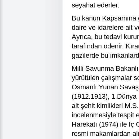
seyahat ederler.
Bu kanun Kapsamına gir
daire ve idarelere ait v
Ayrıca, bu tedavi kurum
tarafından ödenir. Kır
gazilerde bu imkanla
Milli Savunma Bakanlığ
yürütülen çalışmalar 
Osmanlı.Yunan Savaşı 
(1912.1913), 1.Dünya 
ait şehit kimlikleri M.
incelenmesiyle tespit 
Harekatı (1974) ile İç G
resmi makamlardan alın