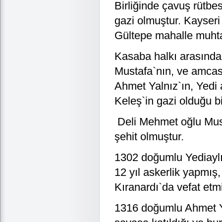
Birliğinde çavuş rütbe
gazi olmuştur. Kayser
Gültepe mahalle muhta
Kasaba halkı arasında
Mustafa`nın, ve amcas
Ahmet Yalnız`ın, Yedi
Keleş`in gazi olduğu bi
Deli Mehmet oğlu Mus
şehit olmuştur.
1302 doğumlu Yediaylı
12 yıl askerlik yapmış,
Kıranardı`da vefat etmi
1316 doğumlu Ahmet Ya