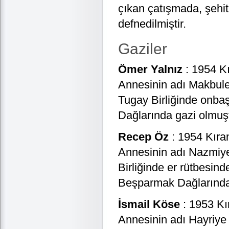
çıkan çatışmada, şehi
defnedilmiştir.
Gaziler
Ömer Yalnız
: 1954 Kı
Annesinin adı Makbul
Tugay Birliğinde onbaş
Dağlarında gazi olmuşt
Recep Öz
: 1954 Kıra
Annesinin adı Nazmiye
Birliğinde er rütbesind
Beşparmak Dağlarında 
İsmail Köse
: 1953 Kı
Annesinin adı Hayriye