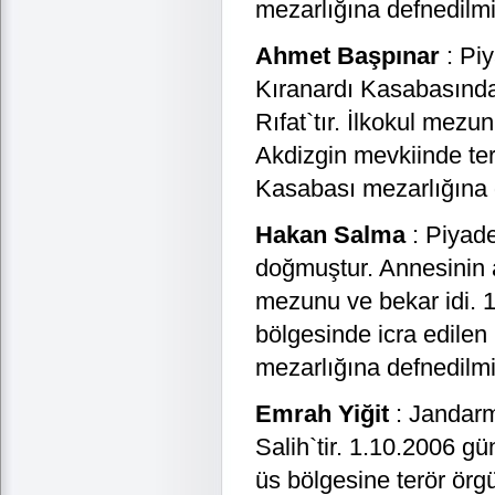
mezarlığına defnedilmi
Ahmet Başpınar
: Piy
Kıranardı Kasabasında
Rıfat`tır. İlkokul mezu
Akdizgin mevkiinde terö
Kasabası mezarlığına d
Hakan Salma
: Piyade
doğmuştur. Annesinin a
mezunu ve bekar idi. 1
bölgesinde icra edilen
mezarlığına defnedilmi
Emrah Yiğit
: Jandarma
Salih`tir. 1.10.2006 g
üs bölgesine terör örg