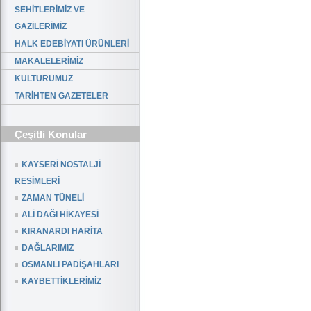
SEHİTLERİMİZ VE
GAZİLERİMİZ
HALK EDEBİYATI ÜRÜNLERİ
MAKALELERİMİZ
KÜLTÜRÜMÜZ
TARİHTEN GAZETELER
Çeşitli Konular
KAYSERİ NOSTALJİ
RESİMLERİ
ZAMAN TÜNELİ
ALİ DAĞI HİKAYESİ
KIRANARDI HARİTA
DAĞLARIMIZ
OSMANLI PADİŞAHLARI
KAYBETTİKLERİMİZ