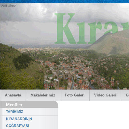
Anasayfa
Makalelerimiz
Foto Galeri
Video Galeri
G
Menüler
TARİHİMİZ
KIRANARDININ
COĞRAFYASI